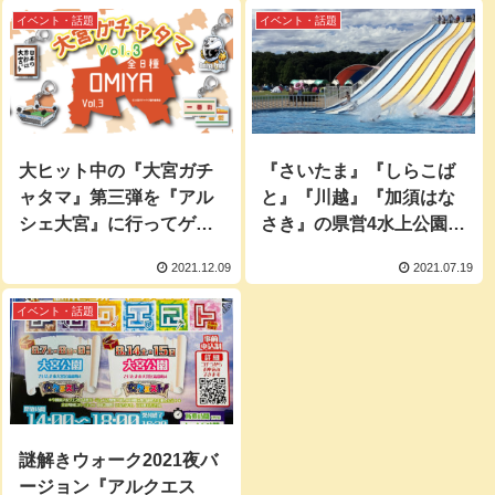
2月下旬『ららぽーと富士
イベント・話題
イベント・話題
見』にオープン予定！
大ヒット中の『大宮ガチ
『さいたま』『しらこば
ャタマ』第三弾を『アル
と』『川越』『加須はな
シェ大宮』に行ってゲッ
さき』の県営4水上公園が
トしてみた。
2021年7月31日(土)から夏
2021.12.09
2021.07.19
季プールをオープン！
イベント・話題
謎解きウォーク2021夜バ
ージョン『アルクエス