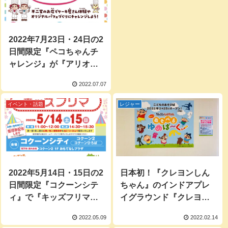
2022年7月23日・24日の2
日間限定『ペコちゃんチ
ャレンジ』が『アリオ上
尾』で開催！
2022.07.07
イベント・話題
レジャー
2022年5月14日・15日の2
日本初！『クレヨンしん
日間限定『コクーンシテ
ちゃん』のインドアプレ
ィ』で『キッズフリマ』
イグラウンド『クレヨン
開催！売るのも買うのも
しんちゃん オラの あそべ
2022.05.09
2022.02.14
子どもだけ…
るゆめぱ～く』が2022年