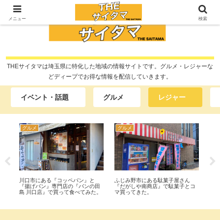
メニュー
検索
THEサイタマは埼玉県に特化した地域の情報サイトです。グルメ・レジャーな
どディープでお得な情報を配信していきます。
イベント・話題
グルメ
レジャー
グルメ
グルメ
開
売
川口市にある『コッペパン』と
ふじみ野市にある駄菓子屋さん
『
日部
『揚げパン』専門店の『パンの田
『だがしや南商店』で駄菓子とコ
ー
ン！
島 川口店』で買って食べてみた。
マ買ってきた。
ー