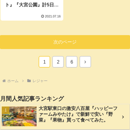
ト』『大宮公園』計5日間
開催！
2021.07.16
次のページ
次
1
2
6
へ
ホーム
レジャー
月間人気記事ランキング
大宮駅東口の激安八百屋『ハッピーフ
ァームみやたけ』で新鮮で安い『野
菜』『果物』買って食べてみた。