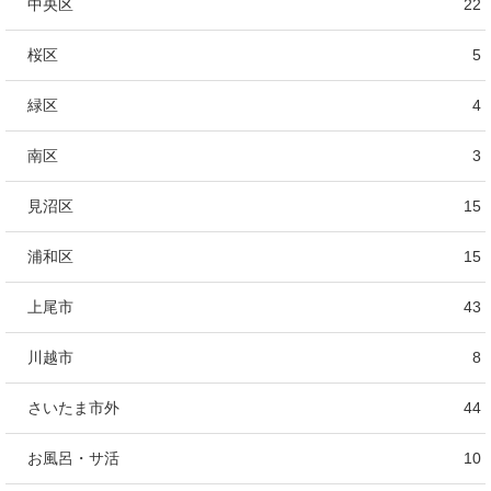
中央区
22
桜区
5
緑区
4
南区
3
見沼区
15
浦和区
15
上尾市
43
川越市
8
さいたま市外
44
お風呂・サ活
10