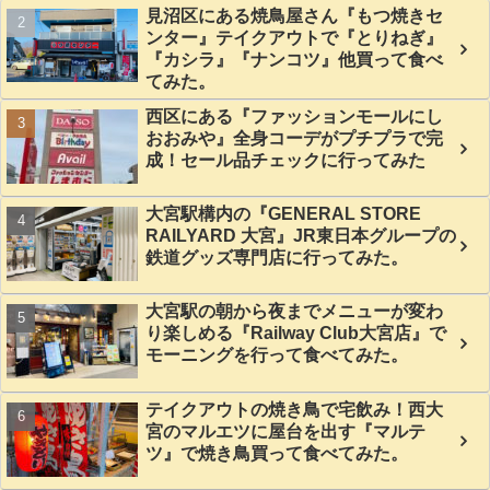
見沼区にある焼鳥屋さん『もつ焼きセ
ンター』テイクアウトで『とりねぎ』
『カシラ』『ナンコツ』他買って食べ
てみた。
西区にある『ファッションモールにし
おおみや』全身コーデがプチプラで完
成！セール品チェックに行ってみた
大宮駅構内の『GENERAL STORE
RAILYARD 大宮』JR東日本グループの
鉄道グッズ専門店に行ってみた。
大宮駅の朝から夜までメニューが変わ
り楽しめる『Railway Club大宮店』で
モーニングを行って食べてみた。
テイクアウトの焼き鳥で宅飲み！西大
宮のマルエツに屋台を出す『マルテ
ツ』で焼き鳥買って食べてみた。