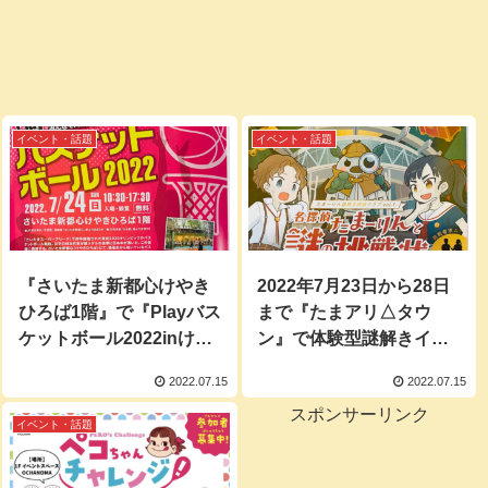
イベント・話題
イベント・話題
『さいたま新都心けやき
2022年7月23日から28日
ひろば1階』で『Playバス
まで『たまアリ△タウ
ケットボール2022inけや
ン』で体験型謎解きイベ
きひろば』が2022年7月
ント『名探偵たまーりん
2022.07.15
2022.07.15
24日に開催！
と謎の挑戦状』が開催！
スポンサーリンク
イベント・話題