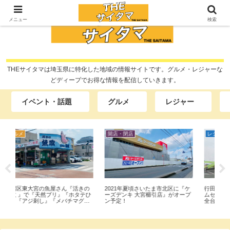
メニュー
検索
THEサイタマは埼玉県に特化した地域の情報サイトです。グルメ・レジャーな
どディープでお得な情報を配信していきます。
イベント・話題
グルメ
レジャー
開店・閉店
レジャー
グ
の
2021年夏頃さいたま市北区に『ケ
行田市下忍にある『世界一のゲー
大宮
テひ
ーズデンキ 大宮櫛引店』がオープ
ムセンターエブリデイ 行田店』で
新
ン予定！
全台100円のクレーンゲームに挑
行
戦！10円キャッチャーもやってみ
た。