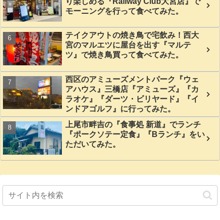
り楽しめる『Railway Club大宮店』で
モーニングを行って食べてみた。
テイクアウトの焼き鳥で宅飲み！西大
宮のマルエツに屋台を出す『マルテ
ツ』で焼き鳥買って食べてみた。
西区のアミューズメントパーク『ウェ
アハウス』三橋店『アミューズ』『カ
ラオケ』『ダーツ・ビリヤード』『イ
ンドアゴルフ』に行ってみた。
上尾市畔吉の『食事処 新道』でランチ
『ポークソテー定食』『Bランチ』をい
ただいてみた。