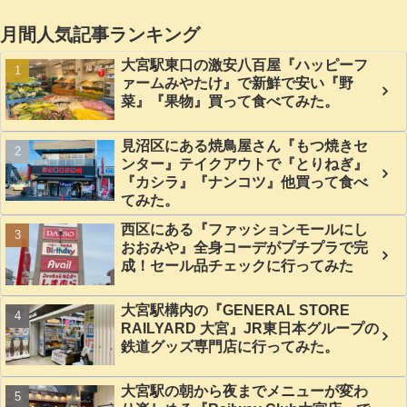
月間人気記事ランキング
大宮駅東口の激安八百屋『ハッピーフ
ァームみやたけ』で新鮮で安い『野
菜』『果物』買って食べてみた。
見沼区にある焼鳥屋さん『もつ焼きセ
ンター』テイクアウトで『とりねぎ』
『カシラ』『ナンコツ』他買って食べ
てみた。
西区にある『ファッションモールにし
おおみや』全身コーデがプチプラで完
成！セール品チェックに行ってみた
大宮駅構内の『GENERAL STORE
RAILYARD 大宮』JR東日本グループの
鉄道グッズ専門店に行ってみた。
大宮駅の朝から夜までメニューが変わ