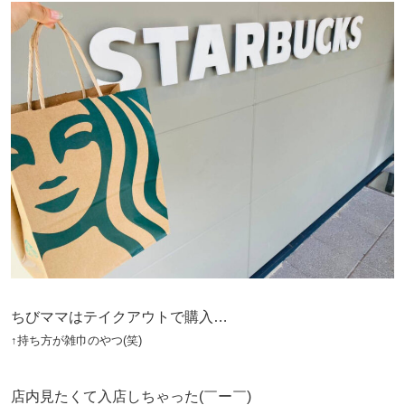
ちびママはテイクアウトで購入…
↑持ち方が雑巾のやつ(笑)
店内見たくて入店しちゃった(￣ー￣)