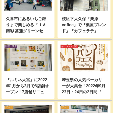
久喜市にあるいちご狩
桜区下大久保『栗原
りまで楽しめる『ＪＡ
coffee』で『栗原ブレン
南彩 菖蒲グリーンセン
ド』『カフェラテ』
ター』で新鮮野菜に地
『あんバターサンド』
場産果物行って買って
食べてみた。
開店・閉店
イベント・話題
みた。
『ルミネ大宮』に2022
埼玉県の人気ベーカリ
年1月から3月で8店舗オ
ーが大集合！2022年9月
ープン！7店舗リニュー
23日・24日の2日間『ア
アルオープン！
リオ上尾』で『パンフ
ェス』開催。
グルメ
グルメ