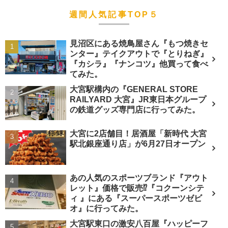
週間人気記事TOP５
見沼区にある焼鳥屋さん『もつ焼きセ
ンター』テイクアウトで『とりねぎ』
『カシラ』『ナンコツ』他買って食べ
てみた。
大宮駅構内の『GENERAL STORE
RAILYARD 大宮』JR東日本グループ
の鉄道グッズ専門店に行ってみた。
大宮に2店舗目！居酒屋「新時代 大宮
駅北銀座通り店」が6月27日オープン
あの人気のスポーツブランド『アウト
レット』価格で販売⁉︎『コクーンシテ
ィ 』にある『スーパースポーツゼビ
オ』に行ってみた。
大宮駅東口の激安八百屋『ハッピーフ