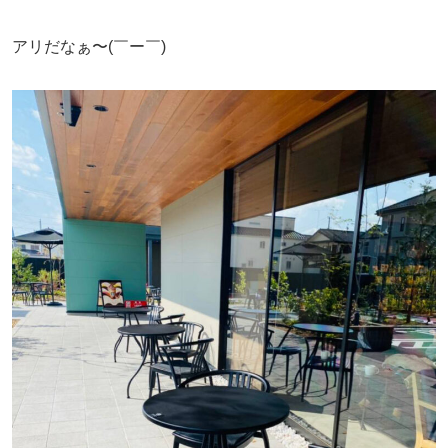
アリだなぁ〜(￣ー￣)