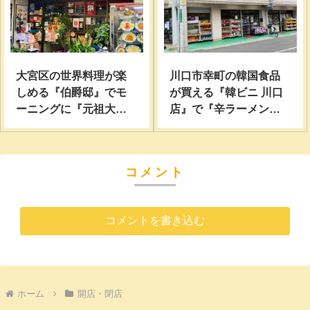
大宮区の世界料理が楽
川口市幸町の韓国食品
しめる『伯爵邸』でモ
が買える『韓ビニ 川口
ーニングに『元祖大宮
店』で『辛ラーメンポ
ナポリタン』を食べて
ックンミョン』『チャ
きた。
パグリ』『地球グミ』
他大量に買って食べて
コメント
みた。
コメントを書き込む
ホーム
開店・閉店