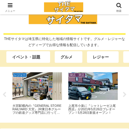
メニュー
検索
THEサイタマは埼玉県に特化した地域の情報サイトです。グルメ・レジャーな
どディープでお得な情報を配信していきます。
イベント・話題
グルメ
レジャー
レジャー
開店・閉店
グ
タ
大宮駅構内の『GENERAL STORE
上尾市小泉に『シャトレーゼ上尾
川
』
RAILYARD 大宮』JR東日本グルー
西店』が2021年5月26日プレオー
『韓
買
プの鉄道グッズ専門店に行ってみ
プン！5月28日新規オープン！
ポ
た。
『
て