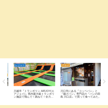
レジャー
グルメ
グ
い
川越市『トランポリン AIRJOY(エ
川口市にある『コッペパン』と
見
アジョイ)』県内最大級トランポリ
『揚げパン』専門店の『パンの田
き
て
ン施設で飛んで！跳ねて！全力で
島 川口店』で買って食べてみた。
り
食
体験してきた。
他