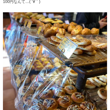
100円なんて…( ´∀｀)