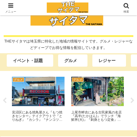
メニュー
検索
THEサイタマは埼玉県に特化した地域の情報サイトです。グルメ・レジャーな
どディープでお得な情報を配信していきます。
イベント・話題
グルメ
レジャー
グルメ
イベント・話題
ある焼鳥屋さん『もつ焼
上尾市畔吉にある古民家風の名店
謎解きウォーキング2
ー』テイクアウトで『と
『高半(たかはん)』でランチ『海
エスト』『大宮公園
『カシラ』『ナンコツ』
鮮丼(大)』『刺身ともつ定食』を
園』『大宮第二公園
食べてみた。
行って食べてみた。
催！