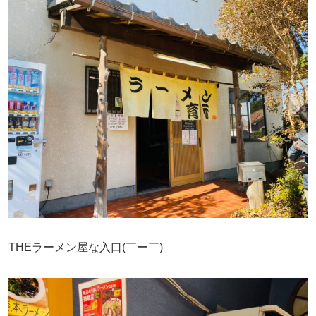
THEラーメン屋な入口(￣ー￣)