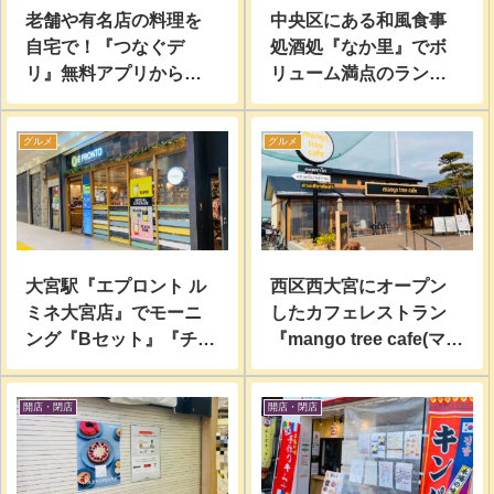
老舗や有名店の料理を
中央区にある和風食事
自宅で！『つなぐデ
処酒処『なか里』でボ
リ』無料アプリから注
リューム満点のランチ
文、地域特化型デリバ
を食べてきた。
リーサービス！
グルメ
グルメ
大宮駅『エプロント ル
西区西大宮にオープン
ミネ大宮店』でモーニ
したカフェレストラン
ング『Bセット』『チェ
『mango tree cafe(マン
ダーチーズドッグ』行
ゴツリーカフェ)』でコ
って食べてきた。
ーヒーテイクアウトし
開店・閉店
開店・閉店
てみた