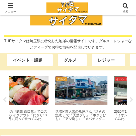
メニュー
検索
THEサイタマは埼玉県に特化した地域の情報サイトです。グルメ・レジャーな
どディープでお得な情報を配信していきます。
イベント・話題
グルメ
レジャー
グルメ
イベント・話題
グ
コス
見沼区東大宮の魚屋さん『活きの
2020年11月21日にオープンした
大
13
魚政 』で『天然ブリ』『ホタテひ
『イオンタウンふじみ野』に行っ
ー
。
も』『アジ刺し』『メバチマグ
てみた。子供の遊び場盛りだくさ
い
ロ』買って食べてみた。
ん。県内初話題のコインスペース
み
も発見！