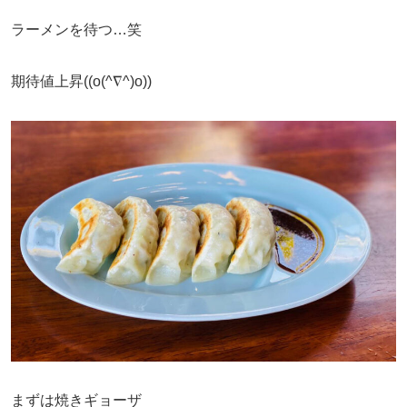
ラーメンを待つ…笑
期待値上昇((o(^∇^)o))
まずは焼きギョーザ