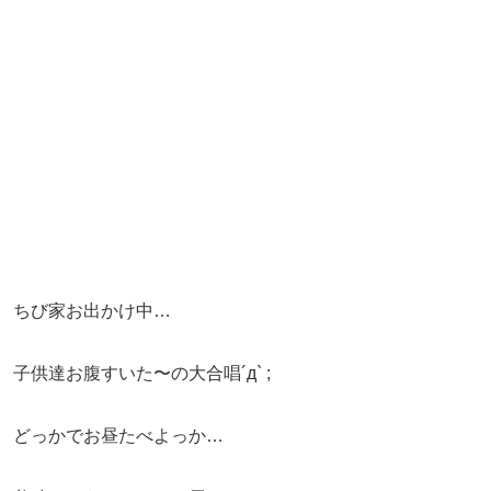
ちび家お出かけ中…
子供達お腹すいた〜の大合唱´д` ;
どっかでお昼たべよっか…