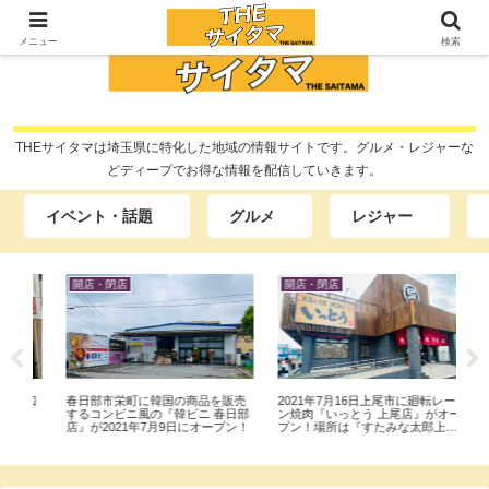
メニュー
検索
THEサイタマは埼玉県に特化した地域の情報サイトです。グルメ・レジャーな
どディープでお得な情報を配信していきます。
イベント・話題
グルメ
レジャー
開店・閉店
グルメ
グ
売
2021年7月16日上尾市に廻転レー
大宮駅直結の『ルミネ大宮』で本
川
日部
ン焼肉『いっとう 上尾店』がオー
格キンパ専門店の『カンナムキン
『韓
ン！
プン！場所は『すたみな太郎上尾
パ 』に行って『カンナムの彩り
ポ
店』跡地…
膳』テイクアウトして食べてみ
『
た。
て