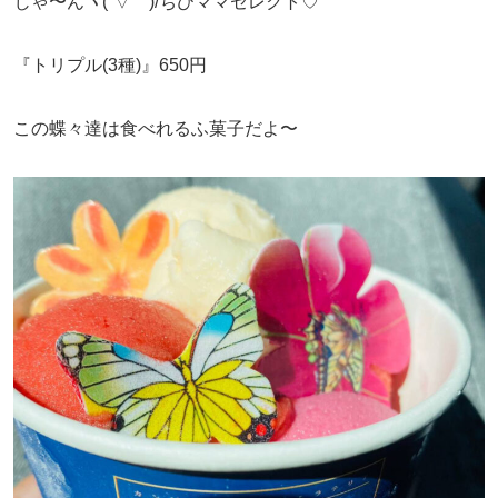
じゃ〜んヽ(´▽｀)/ちびママセレクト♡
『トリプル(3種)』650円
この蝶々達は食べれるふ菓子だよ〜