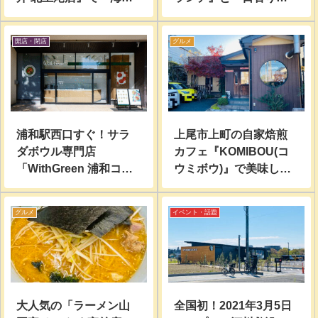
スン豆腐』『牛すじ肉
身&とりからあげ定食』
スン豆腐』テイクアウ
頂いてみた。
開店・閉店
グルメ
トして食べてみた。
浦和駅西口すぐ！サラ
上尾市上町の自家焙煎
ダボウル専門店
カフェ『KOMIBOU(コ
「WithGreen 浦和コル
ウミボウ)』で美味しい
ソ店」が7月10日オープ
スイーツとこだわりの
ン
コーヒーを頂いてみ
グルメ
イベント・話題
た。
大人気の「ラーメン山
全国初！2021年3月5日