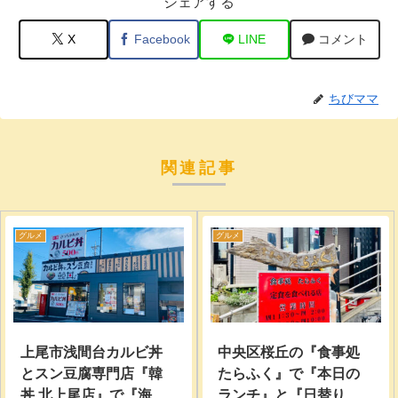
シェアする
X
Facebook
LINE
コメント
ちびママ
関連記事
グルメ
グルメ
上尾市浅間台カルビ丼
中央区桜丘の『食事処
とスン豆腐専門店『韓
たらふく』で『本日の
丼 北上尾店』で『海鮮
ランチ』と『日替り刺