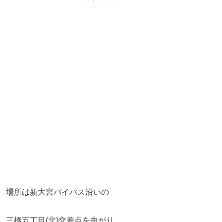
場所は新大宮バイパス沿いの
三橋五丁目(北)交差点を曲がり