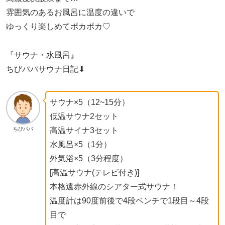
雰囲気のあるお風呂に温度の違いで
ゆっくり楽しめてポカポカ♡
『サウナ・水風呂』
ちびパパサウナ日記⬇︎
サウナ×5（12~15分）
低温サウナ2セット
高温サイナ3セット
ちびパパ
水風呂×5（1分）
外気浴×5（3分程度）
[高温サウナ(テレビ付き)]
本格遠赤外線のシアター式サウナ！
温度計は90度前後で4段ベンチで1段目～4段
目で