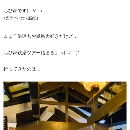
ちび家です(￣∀￣)
↑完璧パパの洗脳(笑)
まぁ子供達もお風呂大好きだけど…
ちび家銭湯ツアー始まるよヽ(´▽｀)/
行ってきたのは…