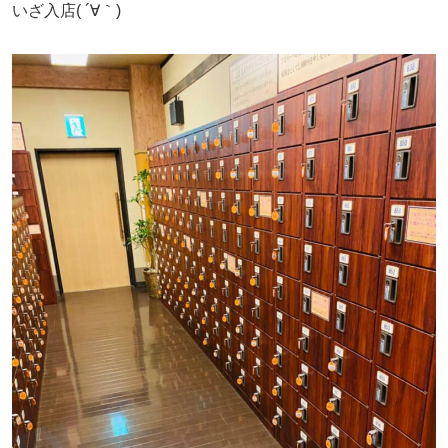
いざ入店( ´∀｀)