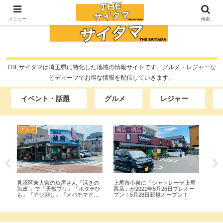
メニュー
検索
THEサイタマは埼玉県に特化した地域の情報サイトです。グルメ・レジャーな
どディープでお得な情報を配信していきます。
イベント・話題
グルメ
レジャー
開店・閉店
グルメ
開
の
上尾市小泉に『シャトレーゼ上尾
上尾市畔吉にある古民家風の名店
春
テひ
西店』が2021年5月26日プレオー
『高半(たかはん)』でランチ『海
する
プン！5月28日新規オープン！
鮮丼(大)』『刺身ともつ定食』を
店』
行って食べてみた。