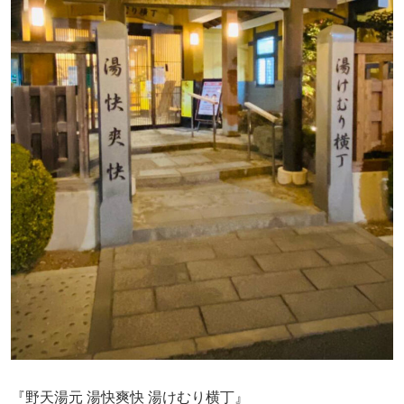
『野天湯元 湯快爽快 湯けむり横丁』