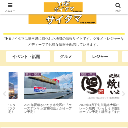
メニュー
検索
THEサイタマは埼玉県に特化した地域の情報サイトです。グルメ・レジャーな
どディープでお得な情報を配信していきます。
イベント・話題
グルメ
レジャー
開店・閉店
開店・閉店
イ
タ
2021年夏頃さいたま市北区に『ケ
2022年4月下旬川越市大塚に廻転
謎解
ク
ーズデンキ 大宮櫛引店』がオープ
レーン焼肉『いっとう 川越店』が
エ
！
ン予定！
オープン予定！場所は『すたみな
園
太郎川越店』跡地…
催