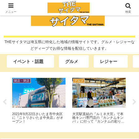
メニュー
検索
THEサイタマは埼玉県に特化した地域の情報サイトです。グルメ・レジャーな
どディープでお得な情報を配信していきます。
イベント・話題
グルメ
レジャー
グルメ
グルメ
レ
本
大宮区にある韓国料理の『韓国料
戸田市『ソウル市場 物流センタ
西
ン
亭 漢江(ハンガン)』でランチ『ユ
ー』で『ノグリ』『ブルダック』
『
り
ッケジャン』『参鶏湯』を食べて
『チルソンサイダー』他大量に買
ー
きた。
って食べてみた。
リ
行