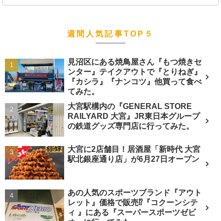
週間人気記事TOP５
見沼区にある焼鳥屋さん『もつ焼きセ
ンター』テイクアウトで『とりねぎ』
『カシラ』『ナンコツ』他買って食べ
てみた。
大宮駅構内の『GENERAL STORE
RAILYARD 大宮』JR東日本グループ
の鉄道グッズ専門店に行ってみた。
大宮に2店舗目！居酒屋「新時代 大宮
駅北銀座通り店」が6月27日オープン
あの人気のスポーツブランド『アウト
レット』価格で販売⁉︎『コクーンシテ
ィ 』にある『スーパースポーツゼビ