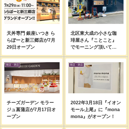
天丼専門 銀座いつき ら
北区東大成の小さな珈
らぽーと新三郷店が7月
琲屋さん『ことこと』
29日オープン
でモーニング頂いてみ
た。
開店・閉店
開店・閉店
チーズガーデン モラー
2022年3月18日『イオン
ジュ菖蒲店が7月17日オ
モール上尾』に『mona
ープン
mona』がオープン！