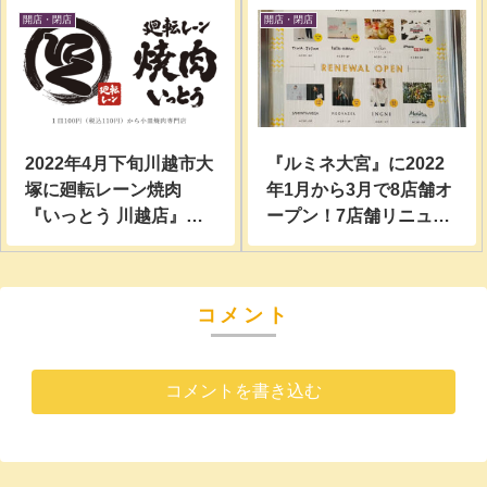
開店・閉店
開店・閉店
2022年4月下旬川越市大
『ルミネ大宮』に2022
塚に廻転レーン焼肉
年1月から3月で8店舗オ
『いっとう 川越店』が
ープン！7店舗リニュー
オープン予定！場所は
アルオープン！
『すたみな太郎川越
店』跡地…
コメント
コメントを書き込む