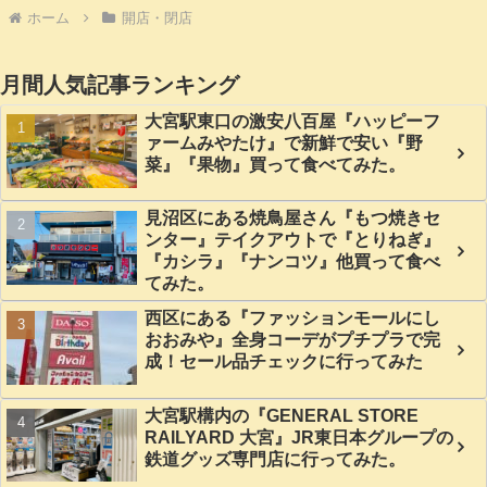
ホーム
開店・閉店
月間人気記事ランキング
大宮駅東口の激安八百屋『ハッピーフ
ァームみやたけ』で新鮮で安い『野
菜』『果物』買って食べてみた。
見沼区にある焼鳥屋さん『もつ焼きセ
ンター』テイクアウトで『とりねぎ』
『カシラ』『ナンコツ』他買って食べ
てみた。
西区にある『ファッションモールにし
おおみや』全身コーデがプチプラで完
成！セール品チェックに行ってみた
大宮駅構内の『GENERAL STORE
RAILYARD 大宮』JR東日本グループの
鉄道グッズ専門店に行ってみた。