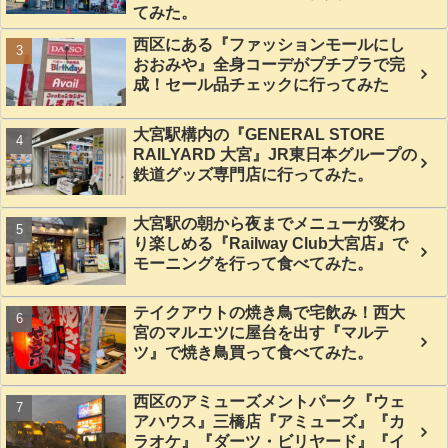
てみた。
西区にある『ファッションモールにし
おおみや』全身コーデがプチプラで完
成！セール品チェックに行ってみた
大宮駅構内の『GENERAL STORE
RAILYARD 大宮』JR東日本グループの
鉄道グッズ専門店に行ってみた。
大宮駅の朝から夜までメニューが変わ
り楽しめる『Railway Club大宮店』で
モーニングを行って食べてみた。
テイクアウトの焼き鳥で宅飲み！西大
宮のマルエツに屋台を出す『マルテ
ツ』で焼き鳥買って食べてみた。
西区のアミューズメントパーク『ウェ
アハウス』三橋店『アミューズ』『カ
ラオケ』『ダーツ・ビリヤード』『イ