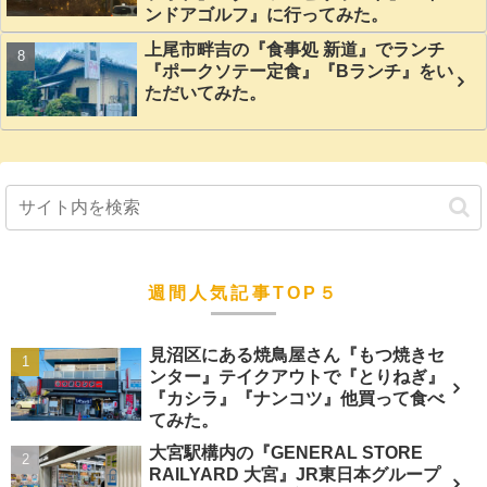
ンドアゴルフ』に行ってみた。
上尾市畔吉の『食事処 新道』でランチ
『ポークソテー定食』『Bランチ』をい
ただいてみた。
週間人気記事TOP５
見沼区にある焼鳥屋さん『もつ焼きセ
ンター』テイクアウトで『とりねぎ』
『カシラ』『ナンコツ』他買って食べ
てみた。
大宮駅構内の『GENERAL STORE
RAILYARD 大宮』JR東日本グループ