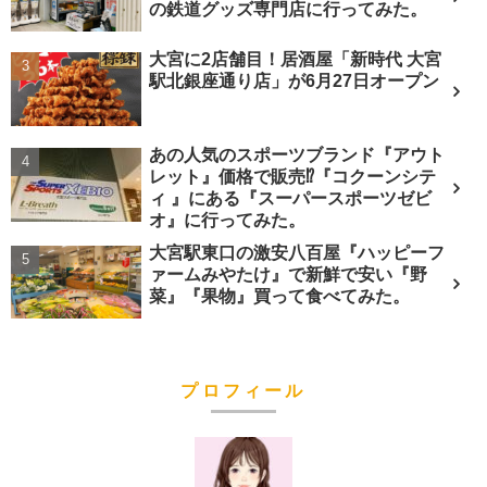
の鉄道グッズ専門店に行ってみた。
大宮に2店舗目！居酒屋「新時代 大宮
駅北銀座通り店」が6月27日オープン
あの人気のスポーツブランド『アウト
レット』価格で販売⁉︎『コクーンシテ
ィ 』にある『スーパースポーツゼビ
オ』に行ってみた。
大宮駅東口の激安八百屋『ハッピーフ
ァームみやたけ』で新鮮で安い『野
菜』『果物』買って食べてみた。
プロフィール