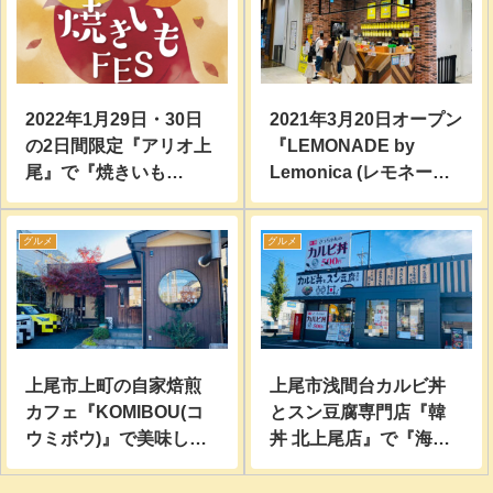
2022年1月29日・30日
2021年3月20日オープン
の2日間限定『アリオ上
『LEMONADE by
尾』で『焼きいも
Lemonica (レモネード
FES』開催！日本各地
byレモニカ)コクーンシ
の焼き芋を食べ比べ…
ティ コクーン2店』に行
グルメ
グルメ
ってみた。
上尾市上町の自家焙煎
上尾市浅間台カルビ丼
カフェ『KOMIBOU(コ
とスン豆腐専門店『韓
ウミボウ)』で美味しい
丼 北上尾店』で『海鮮
スイーツとこだわりの
スン豆腐』『牛すじ肉
コーヒーを頂いてみ
スン豆腐』テイクアウ