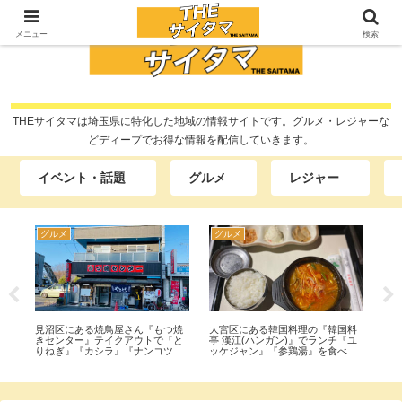
メニュー
検索
THEサイタマは埼玉県に特化した地域の情報サイトです。グルメ・レジャーな
どディープでお得な情報を配信していきます。
イベント・話題
グルメ
レジャー
グルメ
イベント・話題
グ
料
大宮区の街中にある駄菓子屋『福
クレヨンしんちゃんの町『春日部
西
『ユ
屋』に行ってきた。昔ながらの店
市』『春日部駅』『ララガーデン
渡(
て
に大人も子供も夢中で買い物。
春日部』『イトーヨーカドー』で
を
聖地巡礼してきた。