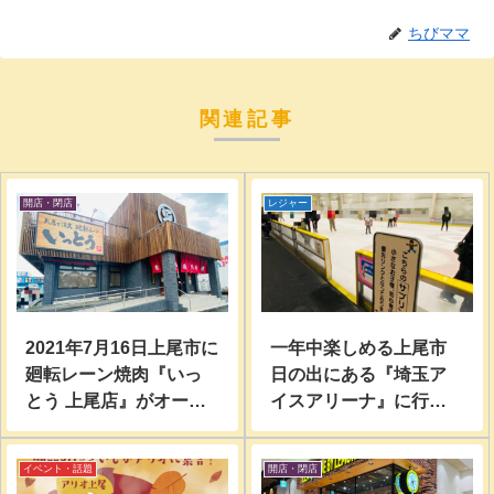
ちびママ
関連記事
開店・閉店
レジャー
2021年7月16日上尾市に
一年中楽しめる上尾市
廻転レーン焼肉『いっ
日の出にある『埼玉ア
とう 上尾店』がオープ
イスアリーナ』に行っ
ン！場所は『すたみな
てアイススケートして
太郎上尾店』跡地…
きた。
イベント・話題
開店・閉店