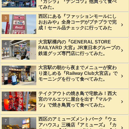
『カシラ』『ナンコツ』他買って食べ
てみた。
西区にある『ファッションモールにし
おおみや』全身コーデがプチプラで完
成！セール品チェックに行ってみた
大宮駅構内の『GENERAL STORE
RAILYARD 大宮』JR東日本グループの
鉄道グッズ専門店に行ってみた。
大宮駅の朝から夜までメニューが変わ
り楽しめる『Railway Club大宮店』で
モーニングを行って食べてみた。
テイクアウトの焼き鳥で宅飲み！西大
宮のマルエツに屋台を出す『マルテ
ツ』で焼き鳥買って食べてみた。
西区のアミューズメントパーク『ウェ
アハウス』三橋店『アミューズ』『カ