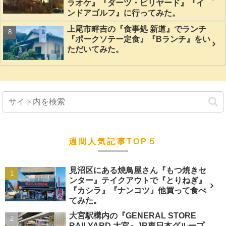
ラオケ』『ダーツ・ビリヤード』『イ
ンドアゴルフ』に行ってみた。
上尾市畔吉の『食事処 新道』でランチ
『ポークソテー定食』『Bランチ』をい
ただいてみた。
週間人気記事TOP５
見沼区にある焼鳥屋さん『もつ焼きセ
ンター』テイクアウトで『とりねぎ』
『カシラ』『ナンコツ』他買って食べ
てみた。
大宮駅構内の『GENERAL STORE
RAILYARD 大宮』JR東日本グループ