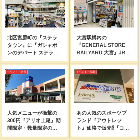
北区宮原町の『ステラ
大宮駅構内の
タウン』に『ガシャポ
『GENERAL STORE
ンのデパート ステラタ
RAILYARD 大宮』JR東
ウン店』が2021年6月11
日本グループの鉄道グ
日(金)オープン！
ッズ専門店に行ってみ
イベント・話題
イベント・話題
た。
人気メニューが衝撃の
あの人気のスポーツブ
300円『アリオ上尾』期
ランド『アウトレッ
間限定・数量限定のテ
ト』価格で販売⁉︎『コク
イクアウトでGETでき
ーンシティ 』にある