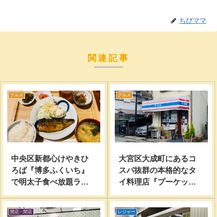
ちびママ
関連記事
グルメ
グルメ
中央区新都心けやきひ
大宮区大成町にあるコ
ろば『博多ふくいち』
スパ抜群の本格的なタ
で明太子食べ放題ラン
イ料理店『プーケッ
チ行って食べてみた。
ト』で『本日のラン
チ』を行って食べてみ
開店・閉店
レジャー
た。