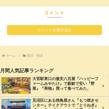
る！
『スーパースポーツゼ
ビオ』に行ってみた。
コメント
コメントを書き込む
ホーム
開店・閉店
月間人気記事ランキング
大宮駅東口の激安八百屋『ハッピーフ
ァームみやたけ』で新鮮で安い『野
菜』『果物』買って食べてみた。
見沼区にある焼鳥屋さん『もつ焼きセ
ンター』テイクアウトで『とりねぎ』