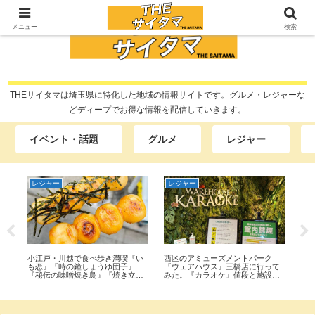
メニュー
検索
THEサイタマは埼玉県に特化した地域の情報サイトです。グルメ・レジャーな
どディープでお得な情報を配信していきます。
イベント・話題
グルメ
レジャー
レジャー
レジャー
イ
福
小江戸・川越で食べ歩き満喫『い
西区のアミューズメントパーク
20
店
も恋』『時の鐘しょうゆ団子』
『ウェアハウス』三橋店に行って
『
『秘伝の味噌焼き鳥』『焼き立て
みた。『カラオケ』値段と施設を
て
フォンダンショコラ』他買って食
紹介！
ん
べてみた。
も