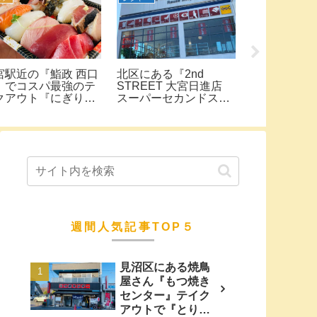
レヨンしんちゃんの
2021年4月23日人気の
行田市下忍
『春日部市』『春日
韓国コスメのショップ
界一のゲー
駅』『ララガーデン
がコクーンシティオー
エブリデイ 
日部』『イトーヨー
プン！『makeup
全台100円
ドー』で聖地巡礼し
cosmiii ×
ゲームに挑戦
きた。
SKINGARDEN』に行
ャッチャー
ってきた。
た。
週間人気記事TOP５
見沼区にある焼鳥
屋さん『もつ焼き
センター』テイク
アウトで『とりね