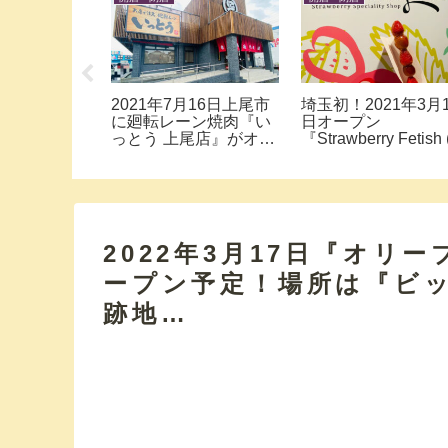
『2nd
春日部市栄町に韓国の
全国初！2021年3月
 大宮日進店
商品を販売するコンビ
オープン！河川敷沿
セカンドスト
ニ風の『韓ビニ 春日部
のスタバ『狭山市入
大型店舗に行
店』が2021年7月9日に
川にこにこテラス店
。掘り出し物
オープン！
に行ってみた。
分は宝探し！
2022年3月17日『オリ
ープン予定！場所は『ビッ
跡地…