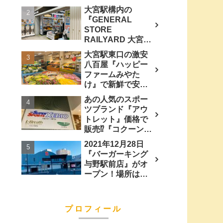
ぎ』『カシラ』
大宮駅構内の
『ナンコツ』他買
『GENERAL
って食べてみた。
STORE
RAILYARD 大宮』
JR東日本グループ
大宮駅東口の激安
の鉄道グッズ専門
八百屋『ハッピー
店に行ってみた。
ファームみやた
け』で新鮮で安い
『野菜』『果物』
あの人気のスポー
買って食べてみ
ツブランド『アウ
た。
トレット』価格で
販売⁉︎『コクーンシ
ティ 』にある『ス
2021年12月28日
ーパースポーツゼ
『バーガーキング
ビオ』に行ってみ
与野駅前店』がオ
た。
ープン！場所は
『ベックスコーヒ
ー 与野駅前店』跡
地…
プロフィール