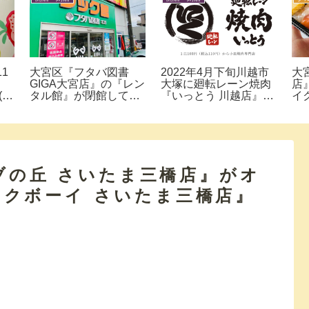
5日
上尾市に2021年4月20
川越市『トランポリン
ク
い
日オープン！『スター
AIRJOY(エアジョイ)』
町
間
バックス コーヒー 上尾
県内最大級トランポリ
部
』
壱丁目店』行ってみ
ン施設で飛んで！跳ね
春
た。
て！全力で体験してき
カ
た。
て
ーブの丘 さいたま三橋店』がオ
クボーイ さいたま三橋店』