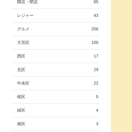
開店・閉店
85
レジャー
43
グルメ
206
大宮区
100
西区
17
北区
29
中央区
22
桜区
5
緑区
4
南区
3