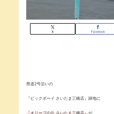
X
Facebook
県道2号沿いの
『ビックボーイ さいたま三橋店』跡地に
『オリーブの丘 さいたま三橋店』
が