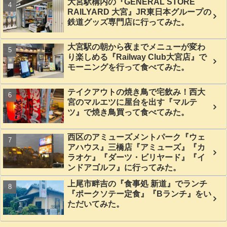
大宮駅構内の『GENERAL STORE
RAILYARD 大宮』JR東日本グループの
鉄道グッズ専門店に行ってみた。
大宮駅の朝から夜までメニューが変わ
り楽しめる『Railway Club大宮店』で
モーニングを行って食べてみた。
テイクアウトの焼き鳥で宅飲み！西大
宮のマルエツに屋台を出す『マルテ
ツ』で焼き鳥買って食べてみた。
西区のアミューズメントパーク『ウェ
アハウス』三橋店『アミューズ』『カ
ラオケ』『ダーツ・ビリヤード』『イ
ンドアゴルフ』に行ってみた。
上尾市畔吉の『食事処 新道』でランチ
『ポークソテー定食』『Bランチ』をい
ただいてみた。