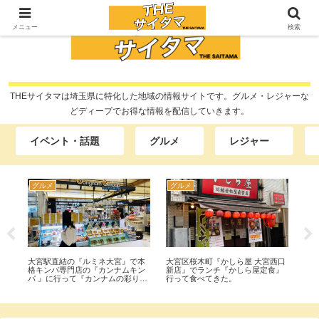
メニュー
検索
THEサイタマは埼玉県に特化した地域の情報サイトです。グルメ・レジャーな
どディープでお得な情報を配信していきます。
イベント・話題
グルメ
レジャー
開店・閉店
レジャー
宮西口
大宮区『フタバ図書 GIGA大宮
川越市『トランポリン AIRJOY(エ
定食』
店』の『レンタル館』が閉館して
アジョイ)』県内最大級トランポリ
『ブック館』に統合されたから行
ン施設で飛んで！跳ねて！全力で
ってみた。
体験してきた。