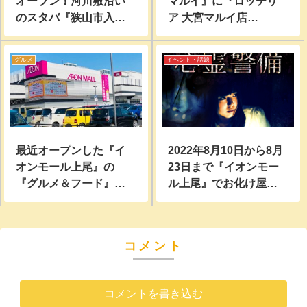
オープン！河川敷沿い
マルイ』に『ロッテリ
のスタバ『狭山市入間
ア 大宮マルイ店
川にこにこテラス店』
(LOTTERIA)』がオープ
に行ってみた。
ン！場所は『おおみや
グルメ
イベント・話題
バナナ』跡地…
最近オープンした『イ
2022年8月10日から8月
オンモール上尾』の
23日まで『イオンモー
『グルメ＆フード』
ル上尾』でお化け屋敷
『あげおマルシェ』で
『心霊警備』が開催！
『世にもおいしいチョ
コブラウニー』買って
コメント
食べてみた。
コメントを書き込む