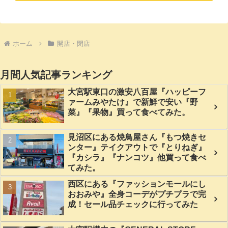
ホーム
開店・閉店
月間人気記事ランキング
大宮駅東口の激安八百屋『ハッピーフ
ァームみやたけ』で新鮮で安い『野
菜』『果物』買って食べてみた。
見沼区にある焼鳥屋さん『もつ焼きセ
ンター』テイクアウトで『とりねぎ』
『カシラ』『ナンコツ』他買って食べ
てみた。
西区にある『ファッションモールにし
おおみや』全身コーデがプチプラで完
成！セール品チェックに行ってみた