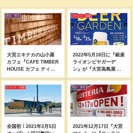
開店・閉店
イベント・話題
大宮エキナカの山小屋
2022年5月18日に『銀座
カフェ『CAFE TIMBER
ライオンビヤガーデ
HOUSE カフェ ティン
ン』が『大宮高島屋 屋
バーハウス』閉店する
上』にオープン予定！￼
らしい。
イベント・話題
開店・閉店
全国初！2021年3月5日
2021年12月17日『大宮