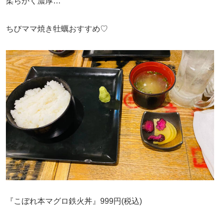
柔らかく濃厚…
ちびママ焼き牡蠣おすすめ♡
『こぼれ本マグロ鉄火丼』999円(税込)