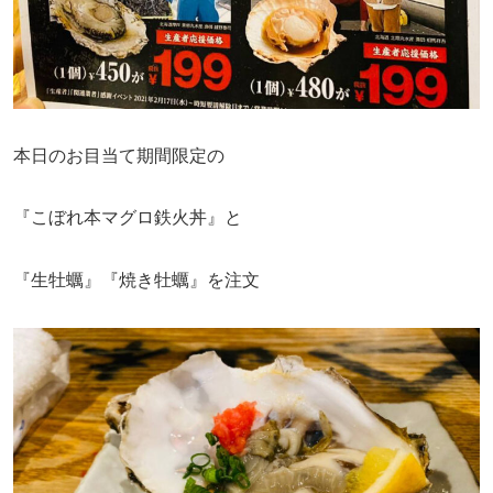
本日のお目当て期間限定の
『こぼれ本マグロ鉄火丼』と
『生牡蠣』『焼き牡蠣』を注文