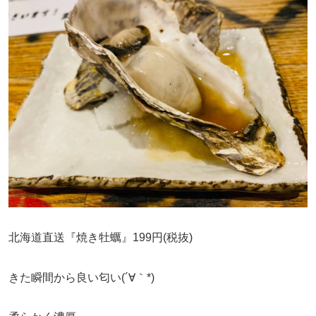
北海道直送『焼き牡蠣』199円(税抜)
きた瞬間から良い匂い(´∀｀*)