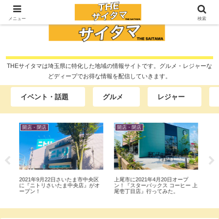
メニュー
検索
THEサイタマは埼玉県に特化した地域の情報サイトです。グルメ・レジャーな
どディープでお得な情報を配信していきます。
イベント・話題
グルメ
レジャー
開店・閉店
開店・閉店
開
宮日
2021年9月22日さいたま市中央区
上尾市に2021年4月20日オープ
20
ー
に『ニトリさいたま中央店』がオ
ン！『スターバックス コーヒー 上
ーズ
り
ープン！
尾壱丁目店』行ってみた。
ン