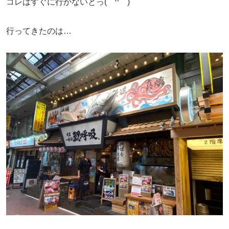
コレはすぐに行かないとっ(￣^￣)ゞ
行ってきたのは…