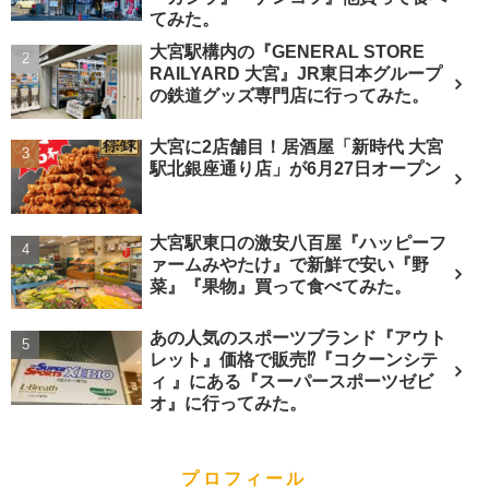
てみた。
大宮駅構内の『GENERAL STORE
RAILYARD 大宮』JR東日本グループ
の鉄道グッズ専門店に行ってみた。
大宮に2店舗目！居酒屋「新時代 大宮
駅北銀座通り店」が6月27日オープン
大宮駅東口の激安八百屋『ハッピーフ
ァームみやたけ』で新鮮で安い『野
菜』『果物』買って食べてみた。
あの人気のスポーツブランド『アウト
レット』価格で販売⁉︎『コクーンシテ
ィ 』にある『スーパースポーツゼビ
オ』に行ってみた。
プロフィール