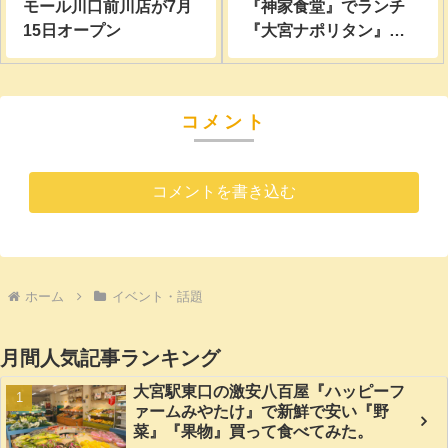
モール川口前川店が7月
『神家食堂』でランチ
15日オープン
『大宮ナポリタン』
『限定ハンバーグラン
チ』を頂いてみた。
コメント
コメントを書き込む
ホーム
イベント・話題
月間人気記事ランキング
大宮駅東口の激安八百屋『ハッピーフ
ァームみやたけ』で新鮮で安い『野
菜』『果物』買って食べてみた。