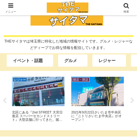
メニュー
検索
THEサイタマは埼玉県に特化した地域の情報サイトです。グルメ・レジャーな
どディープでお得な情報を配信していきます。
イベント・話題
グルメ
レジャー
開店・閉店
グルメ
開
区
上尾市小泉に『シャトレーゼ上尾
見沼区東大宮の魚屋さん『活きの
埼玉
オ
西店』が2021年5月26日プレオー
魚政 』で『天然ブリ』『ホタテひ
『St
プン！5月28日新規オープン！
も』『アジ刺し』『メバチマグ
フェ
ロ』買って食べてみた。
っ