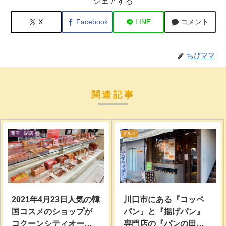
シェアする
X
Facebook
LINE
コメント
ちびママ
関連記事
開店・閉店
グルメ
2021年4月23日人気の韓
川口市にある『コッペ
国コスメのショップが
パン』と『揚げパン』
コクーンシティオープ
専門店の『パンの田島