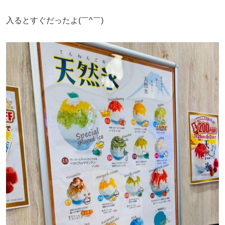
入るとすぐだったよ(￣^￣)ゞ