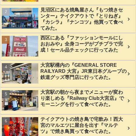
見沼区にある焼鳥屋さん『もつ焼きセ
ンター』テイクアウトで『とりねぎ』
『カシラ』『ナンコツ』他買って食べ
てみた。
西区にある『ファッションモールにし
おおみや』全身コーデがプチプラで完
成！セール品チェックに行ってみた
大宮駅構内の『GENERAL STORE
RAILYARD 大宮』JR東日本グループの
鉄道グッズ専門店に行ってみた。
大宮駅の朝から夜までメニューが変わ
り楽しめる『Railway Club大宮店』で
モーニングを行って食べてみた。
テイクアウトの焼き鳥で宅飲み！西大
宮のマルエツに屋台を出す『マルテ
ツ』で焼き鳥買って食べてみた。