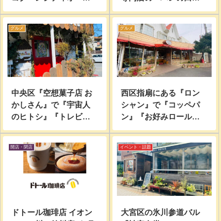
ン！『makeup cosmiii
川口店』で買って食べ
× SKINGARDEN』に行
てみた。
グルメ
グルメ
ってきた。
中央区『空想菓子店 お
西区指扇にある『ロン
かしさん』で『宇宙人
シャン』で『コッペパ
のヒトシ』『トレビア
ン』『お好みロール』
ーン』『ユニコーン』
『クッキー』買って食
他買って食べて見た。
べてみた。
開店・閉店
イベント・話題
ドトール珈琲店 イオン
大宮区の氷川参道バル