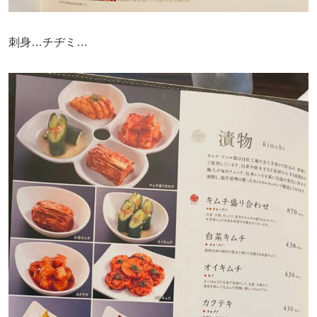
刺身…チヂミ…