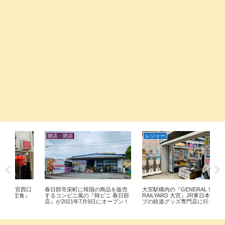
レジャー
開店・閉店
開
売
大宮駅構内の『GENERAL STORE
上尾市小泉に『シャトレーゼ上尾
埼玉
日部
RAILYARD 大宮』JR東日本グルー
西店』が2021年5月26日プレオー
『St
ン！
プの鉄道グッズ専門店に行ってみ
プン！5月28日新規オープン！
フェ
た。
っ