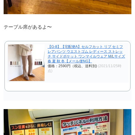
テーブル席があるよ〜
【G-8】【宅配便A】セルフカット リブ セミフ
レアパンツ ウエストゴム レディース ストレッ
チ サイドポケット ワンマイルウェア M/Lサイズ
春 夏 秋 冬【メール便NG】
価格：2590円（税込、送料別)
(2021/11/25時
点)