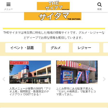
メニュー
検索
THEサイタマは埼玉県に特化した地域の情報サイトです。グルメ・レジャーな
どディープでお得な情報を配信していきます。
イベント・話題
グルメ
レジャー
グルメ
レジャー
開
見沼区にある焼鳥屋さん『もつ焼
大宮駅構内の『GENERAL STORE
上
コ
きセンター』テイクアウトで『と
RAILYARD 大宮』JR東日本グルー
西店
りねぎ』『カシラ』『ナンコツ』
プの鉄道グッズ専門店に行ってみ
プン
他買って食べてみた。
た。