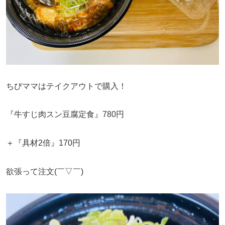
ちびママはテイクアウトで購入！
『牛すじ肉スン豆腐定食』780円
＋『具材2倍』170円
欲張って注文(￣▽￣)