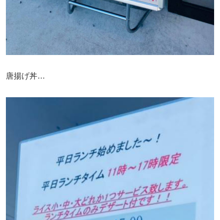
唐揚げ丼…