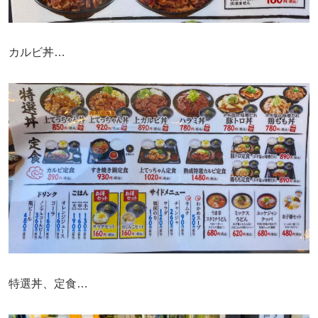
カルビ丼…
特選丼、定食…