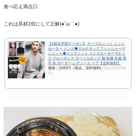
食べ応え満点◎
これは具材2倍にして正解(●´ω｀●)
【2枚目半額クーポン】 ケーブルニット ニット
セーター メンズ◆マルチネックフィッシャーマ
ンニット◆メンズニット メンズセーター Vネッ
ク クルーネック タートルネック 服 秋服 冬服 厚
手 冬 ボーダー レディース ペア【送料無料】
価格：2495円（税込、送料無料)
(2021/11/25時
点)