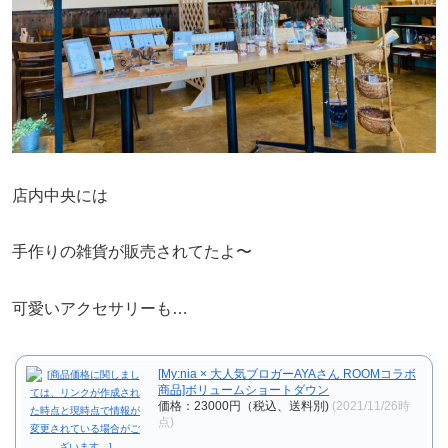
店内中央には
手作りの雑貨が販売されてたよ〜
可愛いアクセサリーも…
[My:nia × 大人気ブロガーAYAさん ROOMコラボ
商品]ボリュームショートダウン
価格：23000円（税込、送料別)
(2021/11/26時
点)