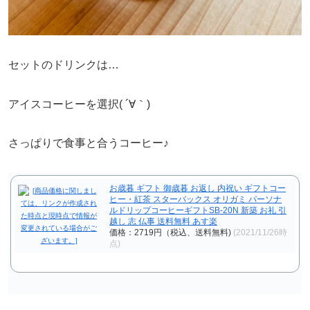
セットのドリンクは…
アイスコーヒーを選択( ´∀｀)
さっぱりで食事と合うコーヒー♪
お歳暮 ギフト 御歳暮 お返し 内祝い ギフトコー
ヒー・紅茶 スターバックス オリガミ パーソナ
ルドリップコーヒーギフトSB-20N 新築 お礼 引
越し 志 仏事 送料無料 あす楽
価格：2719円（税込、送料無料)
(2021/11/26時
点)