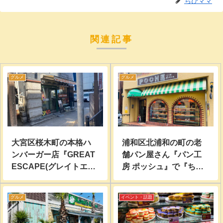
ちびママ
関連記事
グルメ
グルメ
大宮区桜木町の本格ハ
浦和区北浦和の町の老
ンバーガー店『GREAT
舗パン屋さん『パン工
ESCAPE(グレイトエス
房 ポッシュ』で『ちく
ケイプ)』でランチして
わくん』『ごまマヨチ
みた。
キン』他買って食べて
グルメ
イベント・話題
みた。