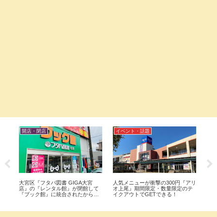
開店・閉店
イベント・話題
開
コス
大宮区『フタバ図書 GIGA大宮
人気メニューが衝撃の300円『アリ
上
13
店』の『レンタル館』が閉館して
オ上尾』期間限定・数量限定のテ
西店
。
『ブック館』に統合されたから行
イクアウトでGETできる！
プン
ってみた。