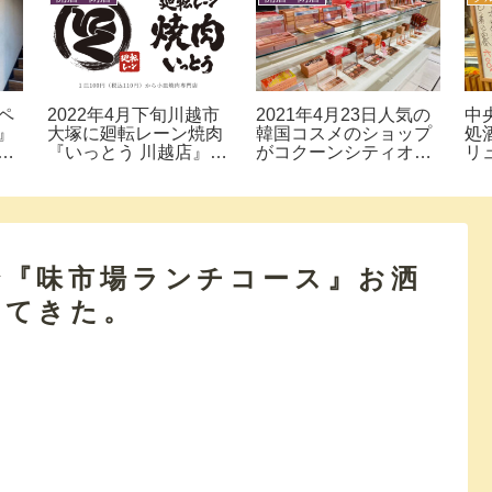
ペ
2022年4月下旬川越市
2021年4月23日人気の
中
』
大塚に廻転レーン焼肉
韓国コスメのショップ
処
島
『いっとう 川越店』が
がコクーンシティオー
リ
べ
オープン予定！場所は
プン！『makeup
を
『すたみな太郎川越
cosmiii ×
店』跡地…
SKINGARDEN』に行
ってきた。
で『味市場ランチコース』お洒
べてきた。