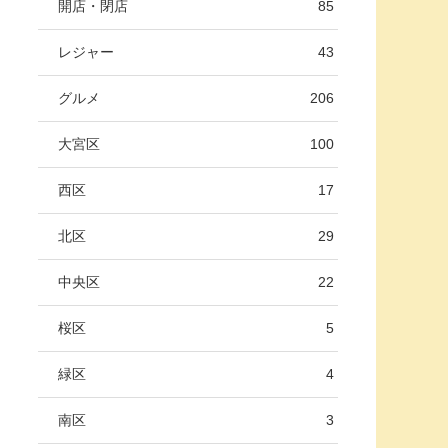
開店・閉店
85
レジャー
43
グルメ
206
大宮区
100
西区
17
北区
29
中央区
22
桜区
5
緑区
4
南区
3