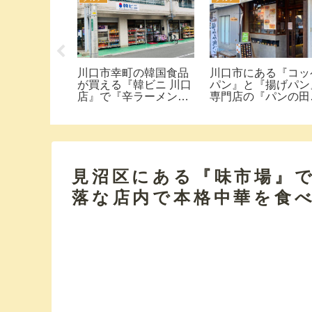
『鮨政 西口
川口市幸町の韓国食品
川口市にある『コッ
スパ最強のテ
が買える『韓ビニ 川口
パン』と『揚げパン
『にぎり13
店』で『辛ラーメンポ
専門店の『パンの田
円』買って食べ
ックンミョン』『チャ
川口店』で買って食
パグリ』『地球グミ』
てみた。
他大量に買って食べて
みた。
見沼区にある『味市場』
落な店内で本格中華を食