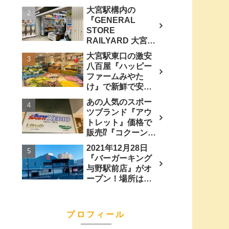
ぎ』『カシラ』
大宮駅構内の
『ナンコツ』他買
『GENERAL
って食べてみた。
STORE
RAILYARD 大宮』
JR東日本グループ
大宮駅東口の激安
の鉄道グッズ専門
八百屋『ハッピー
店に行ってみた。
ファームみやた
け』で新鮮で安い
『野菜』『果物』
あの人気のスポー
買って食べてみ
ツブランド『アウ
た。
トレット』価格で
販売⁉︎『コクーンシ
ティ 』にある『ス
2021年12月28日
ーパースポーツゼ
『バーガーキング
ビオ』に行ってみ
与野駅前店』がオ
た。
ープン！場所は
『ベックスコーヒ
ー 与野駅前店』跡
地…
プロフィール