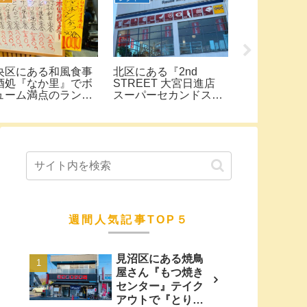
央区にある和風食事
北区にある『2nd
2021年7月
酒処『なか里』でボ
STREET 大宮日進店
に廻転レー
ューム満点のランチ
スーパーセカンドスト
っとう 上尾
食べてきた。
リート』大型店舗に行
プン！場所
ってきた。掘り出し物
な太郎上尾
発掘、気分は宝探し！
週間人気記事TOP５
見沼区にある焼鳥
屋さん『もつ焼き
センター』テイク
アウトで『とりね